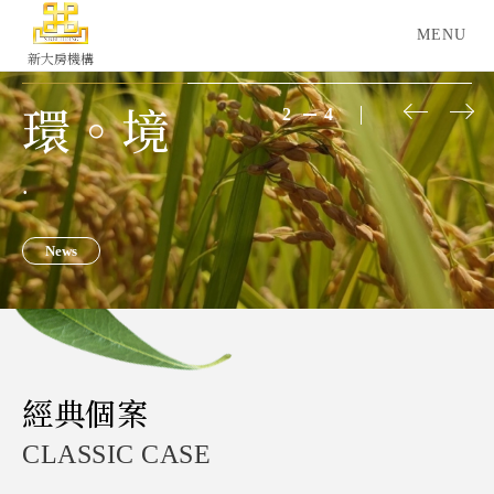
新大房機構
2
4
環。境
.
News
經典個案
CLASSIC CASE