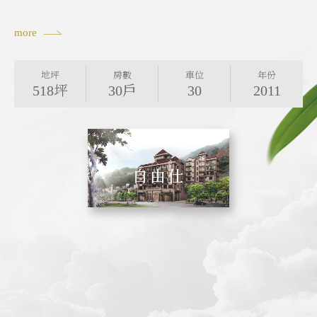
more
地坪
房數
車位
年份
518坪
30戶
30
2011
地坪
地坪
地坪
地坪
房數
房數
房數
房數
車位
車位
車位
車位
年份
年份
年份
年份
5600坪
3500坪
255坪
616坪
大樓199
596戶
118戶
8戶
176個
16個
682
112
2019
2008
2008
2008
戶 透天
105戶 店
面8戶
自由仕
禮 墅
環球薈館
麗晶盛豔
映象太和