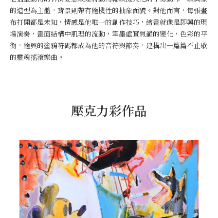
的造型為主體，背景則帶有隨機性的抽象面貌。對他而言，每張畫
布打開都是未知，情感是他唯一的創作技巧，繪畫就像是即興的現
場演奏，畫面結構中肌理的流動，筆墨虛實氣韻的變化，色彩的平
衡，隨興的塗鴉符碼都成為他的音符與節奏，建構出一篇篇不止歇
的靈魂搖滾樂曲。
壓克力彩作品