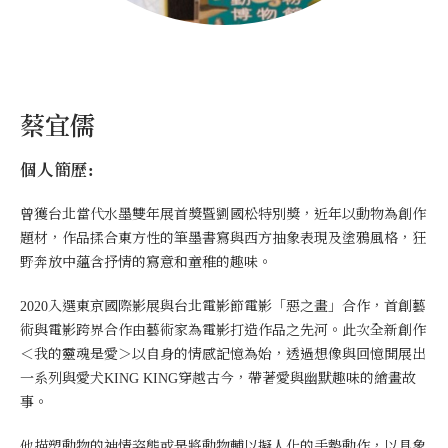
蔡宜儒
個人簡歷:
曾獲台北當代水墨雙年展首獎暨劉國松特別獎，近年以動物為創作
題材，作品揉合東方性的筆墨書寫與西方抽象表現及塗鴉風格，狂
野奔放中蘊含抒情的寫意和童稚的趣味。
2020入選東京國際影展與台北電影節電影「惡之畫」合作，首創藝
術與電影跨界合作由藝術家為電影打造作品之先河。此次全新創作
＜我的靈魂是愛＞以自身的情感記憶為始，透過想像與回憶開展出
一系列與愛犬KING KING穿越古今，帶著愛與幽默趣味的繪畫故
事。
他描塑動物的神情姿態或是將動物輔以擬人化的手勢動作，以具象